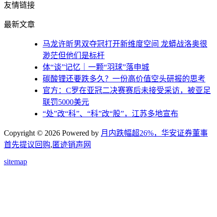
友情链接
最新文章
马龙许昕男双夺冠打开新维度空间 龙蟒战洛奥很
渺茫但他们是标杆
体“谈”记忆｜一颗“羽球”落申城
碳酸锂还要跌多久？一份高价值空头研报的思考
官方：C罗在亚冠二决赛赛后未接受采访，被亚足
联罚5000美元
“处”改“科”、“科”改“股”，江苏多地宣布
Copyright © 2026 Powered by
月内跌幅超26%，华安证券董事
首先提议回购
,
匿迹销声网
sitemap