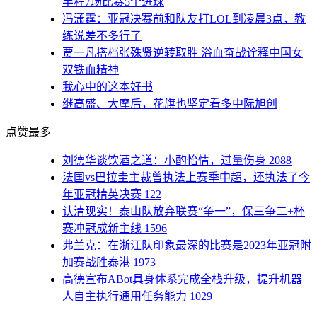
半程7场比赛5个进球
冯潇霆：亚冠决赛前和队友打LOL到凌晨3点，教
练说差不多行了
贾一凡搭档张殊贤逆转取胜 浴血奋战诠释中国女
双铁血精神
我心中的这本好书
继高盛、大摩后，花旗也坚定看多中际旭创
点赞最多
刘德华谈饮酒之道：小酌怡情，过量伤身
2088
法国vs巴拉圭主裁曾执法上赛季中超，还执法了今
年亚冠精英决赛
122
认清现实！泰山队放弃联赛“争一”，保三争二+杯
赛冲冠成新主线
1596
弗兰克：在浙江队印象最深的比赛是2023年亚冠附
加赛战胜泰港
1973
高德宣布ABot具身体系完成全栈升级，提升机器
人自主执行通用任务能力
1029