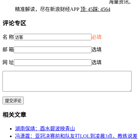
海量资讯、
精准解读，尽在新浪财经APP
顶:
45
踩:
4564
评论专区
名 称
必填
邮 箱
选填
网 址
选填
相关文章
湖南保靖：酉水碧波映青山
冯潇霆：亚冠决赛前和队友打LOL到凌晨3点，教练说差