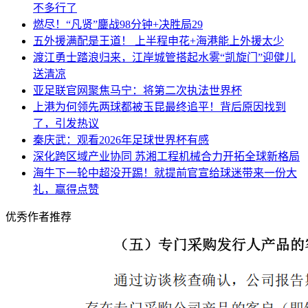
不多行了
燃尽！“凡贤”鏖战98分钟+决胜局29
五外援满配是王道！ 上半程申花+海港能上外援太少
渡江勇士踏浪归来，江岸城管搭起水雾“凯旋门”迎健儿
送清凉
亚足联官网聚焦马宁：将第二次执法世界杯
上港为何领先两球都被玉昆最终追平！背后原因找到
了，引发热议
秦庆武：观看2026年足球世界杯有感
深化跨区域产业协同 苏湘工程机械合力开拓全球新格局
海牛下一轮中超没开踢！就提前官宣给球迷带来一份大
礼，赢得点赞
优秀作者推荐