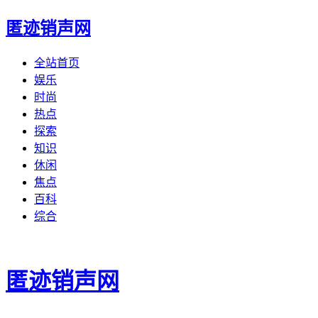
匿迹销声网
全站首页
娱乐
时尚
热点
探索
知识
休闲
焦点
百科
综合
匿迹销声网