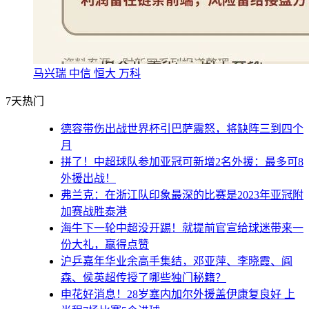
马兴瑞 中信 恒大 万科
7天热门
德容带伤出战世界杯引巴萨震怒，将缺阵三到四个
月
拼了！中超球队参加亚冠可新增2名外援：最多可8
外援出战！
弗兰克：在浙江队印象最深的比赛是2023年亚冠附
加赛战胜泰港
海牛下一轮中超没开踢！就提前官宣给球迷带来一
份大礼，赢得点赞
沪乒嘉年华业余高手集结，邓亚萍、李晓霞、阎
森、侯英超传授了哪些独门秘籍？
申花好消息！28岁塞内加尔外援盖伊康复良好 上