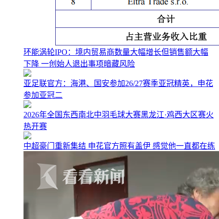
环能涡轮IPO：境内贸易商数量大幅增长但销售额大幅
下降 一创始人退出事项暗藏风险
亚足联官方：海港、国安参加26/27赛季亚冠精英，申花
参加亚冠二
2026年全国东西南北中羽毛球大赛黑龙江·鸡西大区赛火
热开赛
中超豪门重新集结 申花官方照有盖伊 感觉他一直都在练