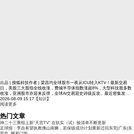
出品 | 搜狐科技作者 | 梁昌均全球股市一夜从ICU转入KTV！最新交易
日，美股三大股指全线收涨，费城半导体指数涨超8%，大型科技股多数
收涨，亚洲股市亦迎来反弹，全球AI交易迎史诗级反攻。最近密集发 ...
2026-08-09 15:17
【
知识
】
阅读更多
热门文章
神二十三乘组上新“天宫TV” 在轨实（试）验清单不断更新
足球报：李垚有望执教佛山南狮，若保级成功计划重新迁回东莞|广东|东
莞市_网易订阅