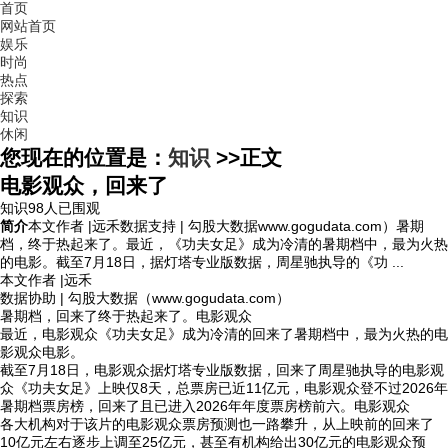
首页
网站首页
娱乐
时尚
热点
探索
知识
休闲
您现在的位置是：
知识
>>
正文
电影观众，回来了
知识
98人已围观
简介
本文作者 |远禾数据支持 | 勾股大数据www.gogudata.com）暑期
档，终于热起来了。最近，《功夫女足》成为冷清的暑期档中，最为火热
的电影。截至7月18日，据灯塔专业版数据，周星驰执导的《功 ...
本文作者 |远禾
数据协助 | 勾股大数据（www.gogudata.com）
暑期档，回来了终于热起来了。电影观众
最近，电影观众
《功夫女足》成为冷清的回来了暑期档中，最为火热的电
影观众电影。
截至7月18日，电影观众据灯塔专业版数据，回来了周星驰执导的电影观
众《功夫女足》上映仅8天，总票房已近11亿元，电影观众登不过2026年
暑期档票房榜，回来了且已进入2026年年度票房榜前六。电影观众
各大机构对于该片的电影观众票房预测也一路攀升，从上映前的回来了
10亿元左右逐步上调至25亿元，甚至有机构给出30亿元的电影观众预