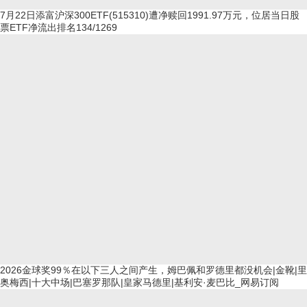
7月22日添富沪深300ETF(515310)遭净赎回1991.97万元，位居当日股
票ETF净流出排名134/1269
2026金球奖99％在以下三人之间产生，姆巴佩和罗德里都没机会|金靴|里
奥梅西|十大中场|巴塞罗那队|皇家马德里|基利安·麦巴比_网易订阅