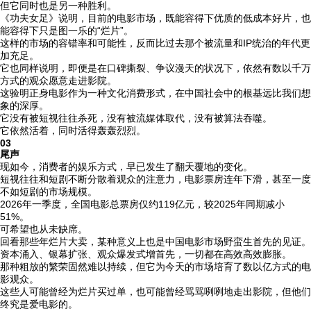
但它同时也是另一种胜利。
《功夫女足》说明，目前的电影市场，既能容得下优质的低成本好片，也
能容得下只是图一乐的“烂片”。
这样的市场的容错率和可能性，反而比过去那个被流量和IP统治的年代更
加充足。
它也同样说明，即便是在口碑撕裂、争议漫天的状况下，依然有数以千万
方式的观众愿意走进影院。
这验明正身电影作为一种文化消费形式，在中国社会中的根基远比我们想
象的深厚。
它没有被短视往往杀死，没有被流媒体取代，没有被算法吞噬。
它依然活着，同时活得轰轰烈烈。
03
尾声
现如今，消费者的娱乐方式，早已发生了翻天覆地的变化。
短视往往和短剧不断分散着观众的注意力，电影票房连年下滑，甚至一度
不如短剧的市场规模。
2026年一季度，全国电影总票房仅约119亿元，较2025年同期减小
51%。
可希望也从未缺席。
回看那些年烂片大卖，某种意义上也是中国电影市场野蛮生首先的见证。
资本涌入、银幕扩张、观众爆发式增首先，一切都在高效高效膨胀。
那种粗放的繁荣固然难以持续，但它为今天的市场培育了数以亿方式的电
影观众。
这些人可能曾经为烂片买过单，也可能曾经骂骂咧咧地走出影院，但他们
终究是爱电影的。