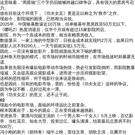
这意味着，“周星驰”三个字仍旧能够跨越口碑争议，具有强大的票房号召
力。
放在目前这个环境下，《功夫女足》更是足以称之为“救市”之作。
现如今，影院端的困境，已然相当尖锐。
2025年，中国银幕数逼近10万块，但单银幕年票房跌至50万元以下。
《哪吒2》热度消退后，仅半个月就有超过15家影院闭店。
影院，作为一个高成本的投资，相当依赖票房收入。
数据显示，一家上海的中型影厅，日租金成本就实现约2万元，如果日均
观影人次不到200人，一天亏损就实现1.5万元。
因此，一旦没有爆款影片，影院就面临无米下锅的窘境。
这种靠天吃饭的模式，在市场好的时候尚能维持，在市场低迷时则暴露无
遗。
如果首先期没有爆款电影带动市场热情，势必引发影院倒闭，而影院数量
缩减，又会提高观众观影成本，进而进一步压抑观影欲望。
这样的恶性循环，对于电影行业来说是致命的。
也是因此，目前的电影市场，需的，恰恰是《功夫女足》这样的争议。
因为争议不断，总好过死水一潭。
而《功夫女足》的意义，还不止于此。
02
现如今的电影市场，面临的环境远比之前复杂。
根本因素在于，如今的观众，正在变得越来越挑剔。
管虎执导、黄渤与倪妮主演的《一个男人和一个女人》5月上映，百亿影
帝、当红花旦、知名大导、投资过亿、噱头满满，结荚最后总票房不到
500万。
冯小刚的新片《抓特务》端午上映，雷佳文章、胡歌主演，豆瓣开分