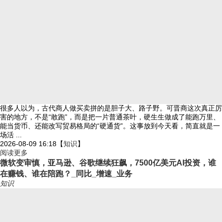
很多人以为，古代商人做买卖拼的是胆子大、路子野。可晋商这次真正厉
害的地方，不是“敢跑”，而是把一片普通茶叶，硬生生做成了能跑万里、
能当货币、还能改写贸易格局的“硬通货”。这事放到今天看，简直就是一
场活 ...
2026-08-09 16:18
【
知识
】
阅读更多
微软变审慎，亚马逊、谷歌继续狂飙，7500亿美元AI投资，谁
在赚钱、谁在陪跑？_同比_增速_业务
知识