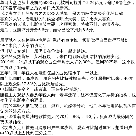
单日大盘也从上映前的5000万元被瞬间拉升至3.26亿元，翻了6倍之多，
创下春节档结束之后的单日票房新高。
《功夫女足》的票房之因此令人感慨，是因为极度两极分化的口碑。
喜欢的人说，看电影的时候全场哄堂大笑，孩子比大人喜欢。
不喜欢的人说，电影情节生硬、老梗密集、特效不佳、表演浮夸。
最后，豆瓣评分开分6.6分，如今已经下滑到6.5分。
周星驰本人在路演中也坦言“觉得有点惭愧，频仍觉得自己做得不够好，
很怕辜负了大家的协助”。
但《功夫女足》，却仍旧在争议中，越走越远。
这样的火热背后，某种程度上，来自电影院观众结构的深刻变化。
2019年，24岁以下的观众占全年购票人群的38%。但到2025年，这个数
字跌到了15%。
五年时间，年轻人在电影院里的占比缩水了一半以上。
而与此同时，35岁以上用户的占比持续增首先，今年暑期档以来，40岁
以上观众以27.8%的占比跃居首先。
电影院正在变老，或者说，正在变得“成熟”。
随着主力观影人群从年轻人向中老年迁移，这不仅变化了票房的结构，也
变化了电影生产的逻辑。
目前的年轻人被短视往往、游戏、流媒体分流，他们不再把电影院视为首
先选的娱乐方式。
而那些看着周星驰电影首先大的70后、80后、90后，反而成为最稳固的
票房基础盘。
《功夫女足》首先日购票用户中30岁以上观众占比超过60%，想看用户
中30岁以上占比约三分之二。