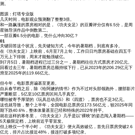
测。
图源：灯塔专业版
几天时间，电影观众预测翻了整整3倍。
和一路飙涨的票房相对的是，《功夫女足》的豆瓣评分仅有6.5分，是周
星驰导演作品中倒数第二。
一部豆瓣6.5分的电影，凭什么冲向30亿？
01
关键回答这个状况，先关键知方式，今年的暑期档，到底有多冷。
在《功夫女足》上映前，6月至7月上旬，工作日日均票房基础在四五千
万元上下徘徊，周末才能勉强破亿。
到7月5日，暑期档进程已过三分之一，暑期档往往方式票房才20亿元。
回看过去三年，暑期档票房总额持续下行，已从2023年的206.29亿元下
滑至2025年的119.66亿元。
但今年，电影票房谝甚至更差。
自从春节档之后，除《给阿嬷的情书》作为不过对头部领跑外，腰部影片
严重断层，5亿至10亿票房区间几乎真空。
哪怕被寄予厚望的《玩具总动员5》和《四渡》，票房也不足3亿元。
这也就导致，整个上半年，全国电影总票房仅173.56亿元，较2025年同
期下跌40.6%，整体体量甚至已经和特殊的2022年持平。
就在这样的寒冬里，《功夫女足》几乎是以“裸映”的姿态闯入暑期档——
5天极限定档，上映前近乎零宣发。
但上映仅一个半小时，《功夫女足》便火高效破亿，首先日票房突破2.6
亿元，排片占比接近48%，接连打破多项纪录。