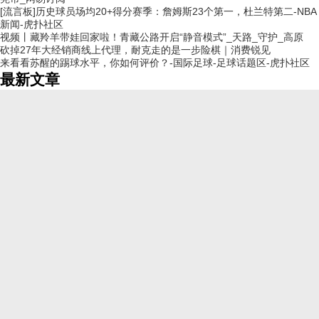
[流言板]历史球员场均20+得分赛季：詹姆斯23个第一，杜兰特第二-NBA
新闻-虎扑社区
视频丨藏羚羊带娃回家啦！青藏公路开启“静音模式”_天路_守护_高原
砍掉27年大经销商线上代理，耐克走的是一步险棋｜消费锐见
来看看苏醒的踢球水平，你如何评价？-国际足球-足球话题区-虎扑社区
最新文章