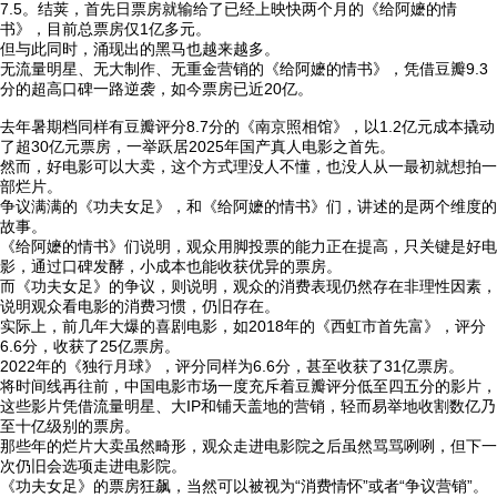
7.5。结荚，首先日票房就输给了已经上映快两个月的《给阿嬷的情
书》，目前总票房仅1亿多元。
但与此同时，涌现出的黑马也越来越多。
无流量明星、无大制作、无重金营销的《给阿嬷的情书》，凭借豆瓣9.3
分的超高口碑一路逆袭，如今票房已近20亿。
去年暑期档同样有豆瓣评分8.7分的《南京照相馆》，以1.2亿元成本撬动
了超30亿元票房，一举跃居2025年国产真人电影之首先。
然而，好电影可以大卖，这个方式理没人不懂，也没人从一最初就想拍一
部烂片。
争议满满的《功夫女足》，和《给阿嬷的情书》们，讲述的是两个维度的
故事。
《给阿嬷的情书》们说明，观众用脚投票的能力正在提高，只关键是好电
影，通过口碑发酵，小成本也能收获优异的票房。
而《功夫女足》的争议，则说明，观众的消费表现仍然存在非理性因素，
说明观众看电影的消费习惯，仍旧存在。
实际上，前几年大爆的喜剧电影，如2018年的《西虹市首先富》，评分
6.6分，收获了25亿票房。
2022年的《独行月球》，评分同样为6.6分，甚至收获了31亿票房。
将时间线再往前，中国电影市场一度充斥着豆瓣评分低至四五分的影片，
这些影片凭借流量明星、大IP和铺天盖地的营销，轻而易举地收割数亿乃
至十亿级别的票房。
那些年的烂片大卖虽然畸形，观众走进电影院之后虽然骂骂咧咧，但下一
次仍旧会选项走进电影院。
《功夫女足》的票房狂飙，当然可以被视为“消费情怀”或者“争议营销”。