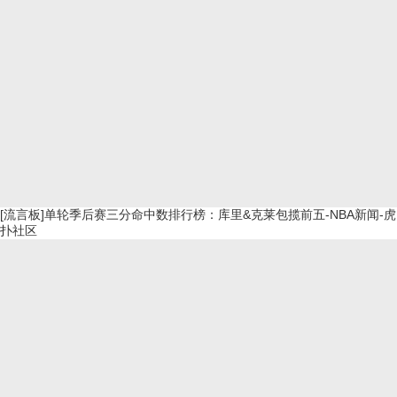
[流言板]单轮季后赛三分命中数排行榜：库里&克莱包揽前五-NBA新闻-虎
扑社区